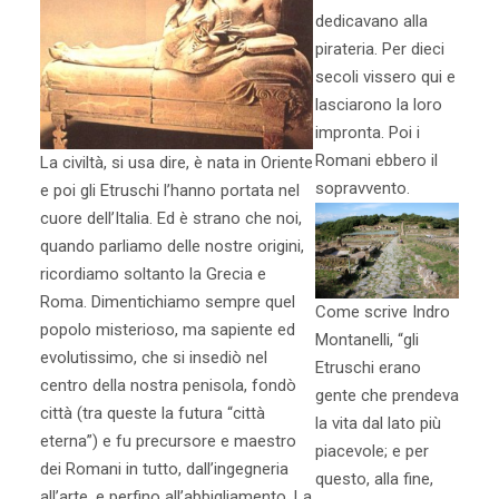
dedicavano alla
pirateria. Per dieci
secoli vissero qui e
lasciarono la loro
impronta. Poi i
Romani ebbero il
La civiltà, si usa dire, è nata in Oriente
sopravvento.
e poi gli Etruschi l’hanno portata nel
cuore dell’Italia. Ed è strano che noi,
quando parliamo delle nostre origini,
ricordiamo soltanto la Grecia e
Roma. Dimentichiamo sempre quel
Come scrive Indro
popolo misterioso, ma sapiente ed
Montanelli, “gli
evolutissimo, che si insediò nel
Etruschi erano
centro della nostra penisola, fondò
gente che prendeva
città (tra queste la futura “città
la vita dal lato più
eterna”) e fu precursore e maestro
piacevole; e per
dei Romani in tutto, dall’ingegneria
questo, alla fine,
all’arte, e perfino all’abbigliamento. La