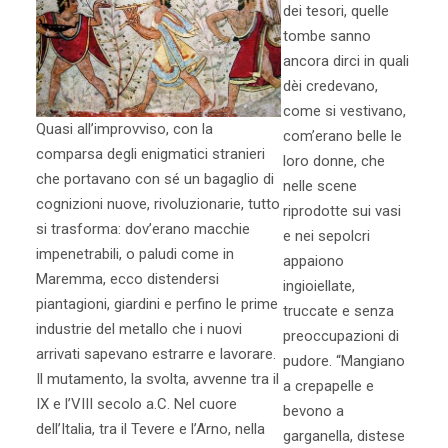
dei tesori, quelle
tombe sanno
ancora dirci in quali
dèi credevano,
come si vestivano,
Quasi all’improvviso, con la
com’erano belle le
comparsa degli enigmatici stranieri
loro donne, che
che portavano con sé un bagaglio di
nelle scene
cognizioni nuove, rivoluzionarie, tutto
riprodotte sui vasi
si trasforma: dov’erano macchie
e nei sepolcri
impenetrabili, o paludi come in
appaiono
Maremma, ecco distendersi
ingioiellate,
piantagioni, giardini e perfino le prime
truccate e senza
industrie del metallo che i nuovi
preoccupazioni di
arrivati sapevano estrarre e lavorare.
pudore. “Mangiano
Il mutamento, la svolta, avvenne tra il
a crepapelle e
IX e l’VIII secolo a.C. Nel cuore
bevono a
dell’Italia, tra il Tevere e l’Arno, nella
garganella, distese