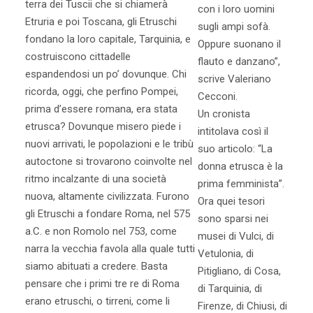
terra dei Tuscii che si chiamerà
con i loro uomini
Etruria e poi Toscana, gli Etruschi
sugli ampi sofà.
fondano la loro capitale, Tarquinia, e
Oppure suonano il
costruiscono cittadelle
flauto e danzano”,
espandendosi un po’ dovunque. Chi
scrive Valeriano
ricorda, oggi, che perfino Pompei,
Cecconi.
prima d’essere romana, era stata
Un cronista
etrusca? Dovunque misero piede i
intitolava così il
nuovi arrivati, le popolazioni e le tribù
suo articolo: “La
autoctone si trovarono coinvolte nel
donna etrusca è la
ritmo incalzante di una società
prima femminista”.
nuova, altamente civilizzata. Furono
Ora quei tesori
gli Etruschi a fondare Roma, nel 575
sono sparsi nei
a.C. e non Romolo nel 753, come
musei di Vulci, di
narra la vecchia favola alla quale tutti
Vetulonia, di
siamo abituati a credere. Basta
Pitigliano, di Cosa,
pensare che i primi tre re di Roma
di Tarquinia, di
erano etruschi, o tirreni, come li
Firenze, di Chiusi, di