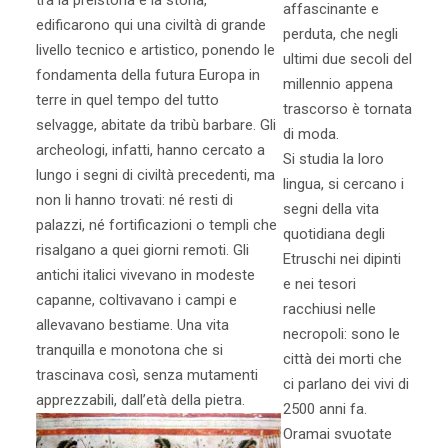
tra la preistoria e la storia,
affascinante e
edificarono qui una civiltà di grande
perduta, che negli
livello tecnico e artistico, ponendo le
ultimi due secoli del
fondamenta della futura Europa in
millennio appena
terre in quel tempo del tutto
trascorso è tornata
selvagge, abitate da tribù barbare. Gli
di moda.
archeologi, infatti, hanno cercato a
Si studia la loro
lungo i segni di civiltà precedenti, ma
lingua, si cercano i
non li hanno trovati: né resti di
segni della vita
palazzi, né fortificazioni o templi che
quotidiana degli
risalgano a quei giorni remoti. Gli
Etruschi nei dipinti
antichi italici vivevano in modeste
e nei tesori
capanne, coltivavano i campi e
racchiusi nelle
allevavano bestiame. Una vita
necropoli: sono le
tranquilla e monotona che si
città dei morti che
trascinava così, senza mutamenti
ci parlano dei vivi di
apprezzabili, dall’età della pietra.
2500 anni fa.
Oramai svuotate