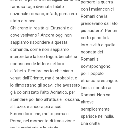
persero la guerra
famosa toga divenuta l’abito
con i melanconici
nazionale romano, infatti, prima era
Romani che la
stata etrusca.
prendevano dal lato
Chi erano in realtà gli Etruschi e di
più austero”. Per un
dove venivano? Ancora oggi non
certo periodo la
sappiamo rispondere a questa
loro civiltà e quella
domanda, come non sappiamo
neonata dei
interpretare la loro lingua, benché si
Romani si
conoscano le lettere del loro
sovrappongono,
alfabeto. Sembra certo che siano
poi il popolo
venuti dall’Oriente, ma è probabile, e
etrusco si estingue,
lo dimostrano gli scavi, che avessero
lascia il posto ai
già colonizzato l’alto Adriatico, per
Romani. Non va
scendere poi fino all’attuale Toscana,
altrove:
al Lazio, e ancora più a sud.
semplicemente
Furono loro che, molto prima di
sparisce nel nulla.
Roma, nel momento di transizione
Una civiltà