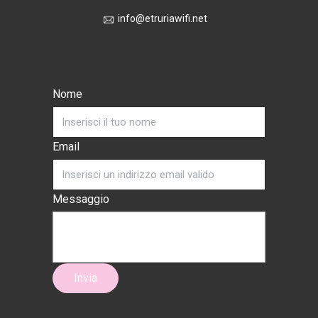
​info@etruriaw​ifi.net
Nome
Email
Messaggio
Invia